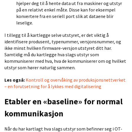
hjelper deg til å hente data ut fra maskiner og utstyr
på en relativt enkel måte. Disse kan for eksempel
konvertere fra en seriell port slik at dataene blir
leselige.
I tillegg til å kartlegge selve utstyret, er det viktig å
identifisere produsent
,
type
nummer
, versjonsn
ummer
,
og
ikke minst
hvilke
n
firmware-versjon utstyret ditt har.
Samtidig må du kartlegge hva slags utstyr som
kommuniserer med hva, hva de kommuniserer om og hvilket
utstyr som hører naturlig sammen.
Les også:
Kontroll og overvåking av produksjonsnettverket
– en forutsetning for å lykkes med digitalisering
Etabler en «baseline» for normal
kommunikasjon
Når du har kartlagt hva slags utstyr som befinner seg i OT-