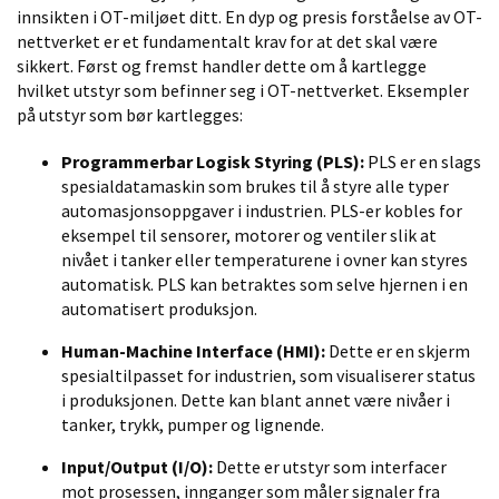
innsikten i OT-miljøet ditt. En dyp og presis forståelse av OT-
nettverket er et fundamentalt krav for at det skal være
sikkert. Først og fremst handler dette om å kartlegge
hvilket utstyr som befinner seg i OT-nettverket.
Eksempler
på utstyr som bør
kartlegges:
Programmerbar Logisk Styring (PLS):
PLS er en slags
spesial
datamaskin som brukes til å
styre
alle typer
automasjonsoppgaver i industrien. PLS-er kobles for
eksempel til sensorer, motorer og ventiler slik at
nivået i tanker eller temperaturene i ovner kan styres
automatisk. PLS kan betraktes som selve hjernen i en
automatisert produksjon.
Human-Machine Interface (HMI):
Dette er en skjerm
spesialtilpasset for industrien, som visualiserer status
i produksjonen. Dette kan blant annet være nivåer i
tanker, trykk, pumper og lignende.
Input/Output (I/O):
Dette er utstyr som
interfacer
mot
prosessen, innganger som måler
signaler fra