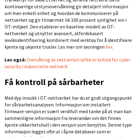
kontinuerlige utstyrsovervåkning gir detaljert informasjon
om hver enkelt enhet og hvordan de kommuniserer på
nettverket og gir tilnærmet lik 100 prosent synlighet inn i
OT-miljøet. Den etablerer en baseline-modell av OT-
nettverket og utnytter avansert, atferdsbasert
avviksidentifisering kombinert med verktøy for å identifisere
kjente og ukjente trusler. Les mer om løsningen
her
.
Les også:
Overvåking av nettverkstrafikk er kritisk for cyber
security i industrielle nettverk
Få kontroll på sårbarheter
Med dyp innsikt i OT-nettverket har du et godt utgangspunkt
for sårbarhetsanalysen. Informasjon om installert
firmware-versjon er svært verdifull med tanke på at man kan
sammenligne informasjon fra leverandør om det finnes
kjente sikkerhetshull i den versjon som benyttes. Denne type
informasjon legges ofte ut i åpne databaser som er