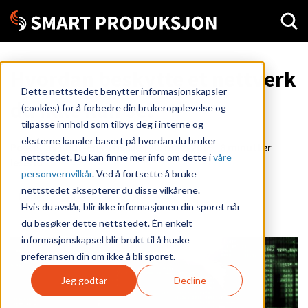
Hvordan beskytte et nettverk
Dette nettstedet benytter informasjonskapsler
du ikke kan se?
(cookies) for å forbedre din brukeropplevelse og
tilpasse innhold som tilbys deg i interne og
eksterne kanaler basert på hvordan du bruker
Postet av
Knut-Erik Tovslid
|
20. mars 2019
| 8 minutter
nettstedet. Du kan finne mer info om dette i
våre
lesetid
personvernvilkår
. Ved å fortsette å bruke
nettstedet aksepterer du disse vilkårene.
Del
Del
Kopier
Hvis du avslår, blir ikke informasjonen din sporet når
du besøker dette nettstedet. Én enkelt
informasjonskapsel blir brukt til å huske
preferansen din om ikke å bli sporet.
Jeg godtar
Decline