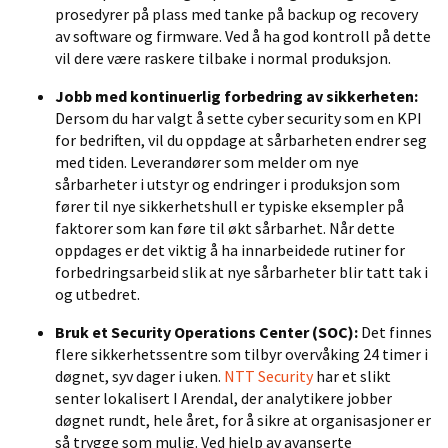
prosedyrer på plass med tanke på backup og recovery
av software og firmware.
Ved å ha god kontroll på dette
vil d
ere
være raskere
tilbake i normal produksjon.
Jobb med kontinuerlig forbedring av sikker
heten:
Dersom du har valgt å sette cyber security som en KPI
for bedriften, vil du oppdage at sårbarheten endrer seg
med tiden. Leverandører som melder om nye
sårbarheter i utstyr og endringer i produksjon som
fører til nye sikkerhetshull er typiske eksempler på
faktorer som kan føre til økt sårbarhet. Når dette
oppdages er det viktig å ha innarbeidede rutiner for
forbedringsarbeid slik at nye sårbarheter blir tatt tak i
og utbedret.
Bruk et Security Operations Center (SOC):
Det finnes
flere sikkerhetssentre som tilbyr overvåking 24 timer i
døgnet, syv dager i uken.
NTT Security
har et slikt
senter lokalisert I Arendal, der analytikere jobber
døgnet rundt, hele året, for å sikre at organisasjoner er
så trygge som mulig. Ved hjelp av avanserte