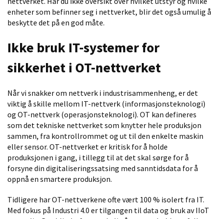
nettverket. Har du ikke oversikt over hvilket utstyr og hvilke
enheter som befinner seg i nettverket, blir det også umulig å
beskytte det på en god måte.
Ikke bruk IT-systemer for
sikkerhet i OT-nettverket
Når vi snakker om nettverk i industrisammenheng, er det
viktig å skille mellom IT-nettverk (informasjonsteknologi)
og OT-nettverk (operasjonsteknologi). OT kan defineres
som
det tekniske nettverket som knytter hele produksjon
sammen, fra kontrollrommet og ut til den enkelte maskin
eller sen
sor.
OT
-
nettverket er kritisk for å holde
produksjonen i gang,
i tille
gg til at
det skal sørge for å
forsyne
din digitaliseringssatsing med sanntidsdata for
å
oppnå en smartere produksjon.
Tidligere har OT
-
nettverkene ofte vært 100 % isolert
fra IT
.
Med fokus
på Industri 4.0 er tilgangen til data og bruk av IIoT