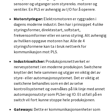
sensorer
og utganger som styrer
eks. motorer
og
ventiler
. En PLS er avhengig av I/O for å operere.
Motorstyringer:
Elektromotoren er ryggraden i
dagens moderne industri. De
n har i prinsippet 4 ulike
styringsformer, direktestart, softstart,
frekvensomformer eller en servo styring. Alt avhengig
av hvilken oppgave motoren har
. Alle de 4
styringsformene
kan ta i
bruk nettverk for
kommunikasjon mot PLS.
Industriswitcher:
Produksjonsnettverket er
nervesystemet i
en moderne produksjon.
Switchen
e
k
nytter
det
hele
sammen og utgjør en viktig del av
styre- eller automasjonssystemet. Det er viktig at
switchene
behandles som en del av selve
kontrollsystemet og
overvåkes
på lik linje med annet
automasjonsutstyr som PLSer og IO. Et utfall på en
switch vil fort kunne stoppe hele
produksjon
en
.
Gateways:
Dette er kommunikasjonsenheter som