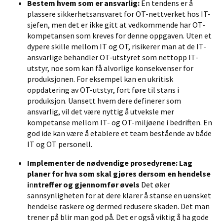
Bestem hvem som er ansvarlig:
En tendens er å
plassere sikkerhetsansvaret for OT-nettverket hos IT-
sjefen, men det er ikke gitt at vedkommende har OT-
kompetansen som kreves for denne oppgaven. Uten et
dypere skille mellom IT og OT, risikerer man at de IT-
ansvarlige behandler OT-utstyret som nettopp IT-
utstyr, noe som kan få alvorlige konsekvenser for
produksjonen. For eksempel kan en ukritisk
oppdatering av OT-utstyr, fort føre til stans i
produksjon. Uansett hvem dere definerer som
ansvarlig, vil det være nyttig å utveksle mer
kompetanse mellom IT- og OT-miljøene i bedriften.
En
god ide kan være å etablere et team bestående av både
IT og OT personell.
Implementer de nødvendige prosedyrene:
L
ag
planer for hva som skal gjøres dersom en hendelse
i
n
ntreffer og gjennomfør øvels
Det øker
sannsynligheten
for at dere klarer å stanse en uønsket
hendelse raskere og dermed redusere skaden.
Det man
trener på blir man god på.
Det er også viktig å ha gode