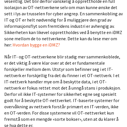
vesentlig
.
Det blir derfor
vanskelig å opprettholde en full
isolasjon av OT
-
nettverkene selv om man kunne ønske det
sett i ly
s av trusselen for
c
yber angrep.
En sammenkobling av
IT og OT er helt nødvendig for å muliggjøre den grad av
informasjonsflyt som fremtidens industri er av
hengig av.
Sikkerheten kan likevel opprettholdes ved å benytte en
i
DMZ
sone mellom de to nettverkene. Dette kan du lese mer om
her
:
Hvordan bygge en iDMZ?
Når
IT- og OT-nettverkene blir stadig mer sammenkoblede,
er det
viktig å være klar over at det er
fundamentale
forskjeller mellom dem.
Utstyr som befinner seg i et IT
-
nettverk er forskjellig f
ra det du finner i et OT
-
nettverk. I et
IT
-
nettverk handler mye om å beskytte data, i et OT
-
nettverk
er fokus rettet mot det
å unngå stans i produksjon.
Derfor vil ikke IT-systemer for sikkerhet egne seg spesielt
godt for å beskytte OT-nettverket. IT-baserte systemer for
overvåkning av nettverk forstår primært en IT-verden, ikke
en OT-verden. For disse systemene vil OT-nettverket kun
fremstå som en
mengde
«sort
e
boks
er
», uten at du klarer å
se
hva dette er
.