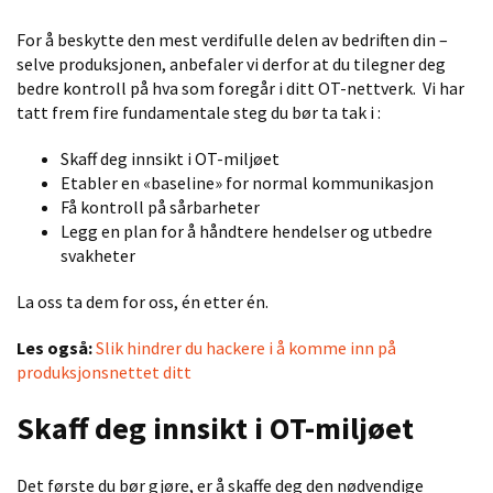
For å beskytte den mest verdifulle delen av bedriften din
–
selve produksjonen
, anbefaler vi derfor
at du
tilegner deg
bedre kontroll på hva som foregår i ditt OT
-
nettverk
. Vi har
tatt frem fire fundamentale steg du bør ta tak i
:
Skaff deg innsikt i OT-miljøet
Etabler en «baseline» for normal kommunikasjon
Få kontroll på sårbarheter
Legg en plan for å håndtere hendelser
og utbedre
svakheter
La oss ta dem for oss, én etter én.
Les også:
Slik hindrer du hackere i å komme inn på
produksjonsnettet ditt
Skaff deg innsikt i OT-miljøet
Det første du bør gjøre, er å skaffe deg den nødvendige