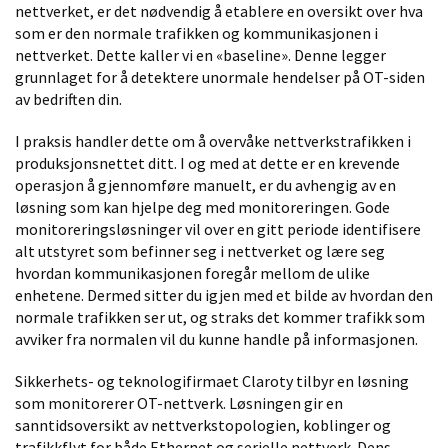
nettverket, er det nødvendig å etablere en oversikt over hva
som er den normale trafikken og kommunikasjonen i
nettverket. Dette kaller vi en «baseline»
.
Denne
legger
grunnlaget for å detektere unormale hendelser på OT-siden
av bedriften din.
I praksis handler dette om å overvåke nettverkstrafikken i
produksjonsnettet ditt. I og med at dette er en krevende
operasjon å gjennomføre manuelt, er du avhengig av en
løsning som kan hjelpe deg med monitoreringen. Gode
monitoreringsløsninger vil over en gitt periode identifisere
alt utstyret som befinner seg i nettverket og lære seg
hvordan kommunikasjonen
foregår
mellom
de ulike
enhetene
. Dermed sitter du igjen med et bilde av hvordan den
normale trafikken ser ut, og straks det kommer trafikk som
avviker fra normalen vil du kunne handle på informasjonen.
Sikkerhets- og teknologifirmaet Claroty tilbyr en løsning
som monitorerer OT-nettverk. Løsningen gir en
sanntidsoversikt av nettverkstopologien, koblinger og
trafikkflyt for både Ethernet og serielle nettverk. Dens