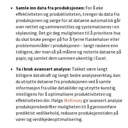
Samle inn data fra produksjonen:
For å øke
effektiviteten og produktiviteten, trenger du data fra
produksjonen og sørge for at dataene automatisk går
over nettet og sammenstilles og systematiseres i en
skyløsning. Det gir deg muligheten til å prioritere hva
du skal bruke penger på for å fjerne flaskehalser eller
problemområder i produksjonen – langt raskere enn
tidligere, der man så på målere og noterte dataene på
papir, og samlet dem sammen ukentlig i Excel.
Ta i bruk avansert analyse:
Takket være langt
billigere datakraft og langt bedre analyseverktøy, kan
du utnytte dataene fra produksjonen ved å samle
informasjon fra ulike datakilder og utnytte kunstig
intelligens for å optimalisere produktiviteten og
effektiviteten din. Ifølge
McKinsey
gir avansert analyse
produksjonsbedrifter muligheten til å gjennomføre
prediktivt vedlikehold, redusere produksjonstiden på
varer og verdikjedeoptimalisering.