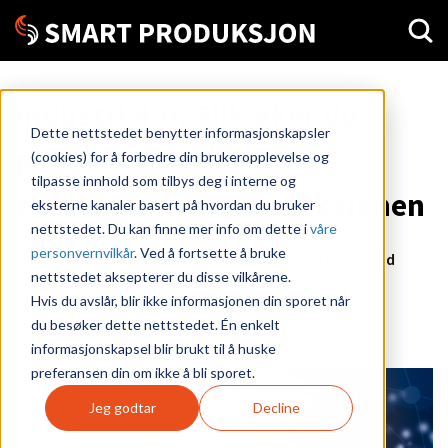
Industri 4.0: Slik øker du
Dette nettstedet benytter informasjonskapsler
produktiviteten og
(cookies) for å forbedre din brukeropplevelse og
tilpasse innhold som tilbys deg i interne og
effektiviteten i produksjonen
eksterne kanaler basert på hvordan du bruker
nettstedet. Du kan finne mer info om dette i
våre
personvernvilkår
. Ved å fortsette å bruke
Postet av
Eiliv Elvebakk
|
4. juli 2018
| 4 minutter lesetid
nettstedet aksepterer du disse vilkårene.
Hvis du avslår, blir ikke informasjonen din sporet når
Del
Del
Kopier
du besøker dette nettstedet. Én enkelt
informasjonskapsel blir brukt til å huske
preferansen din om ikke å bli sporet.
Jeg godtar
Decline