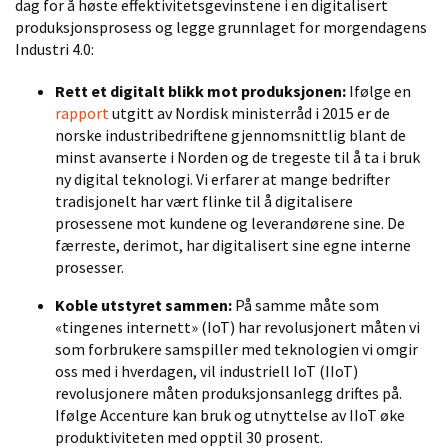
dag for å høste effektivitetsgevinstene i en digitalisert
produksjonsprosess og legge grunnlaget for morgendagens
Industri 4.0:
Rett et digitalt blikk mot produksjonen:
Ifølge en
rapport
utgitt av Nordisk ministerråd i 2015 er de
norske industribedriftene gjennomsnittlig blant de
minst avanserte i Norden og de tregeste til å ta i bruk
ny digital teknologi. Vi erfarer at mange bedrifter
tradisjonelt har vært flinke til å digitalisere
prosessene mot kundene og leverandørene sine. De
færreste, derimot, har digitalisert sine egne interne
prosesser.
Koble utstyret sammen:
På samme måte som
«tingenes internett» (IoT) har revolusjonert måten vi
som forbrukere samspiller med teknologien vi omgir
oss med i hverdagen, vil industriell IoT (IIoT)
revolusjonere måten produksjonsanlegg driftes på.
Ifølge Accenture kan bruk og utnyttelse av IIoT øke
produktiviteten med opptil 30 prosent.