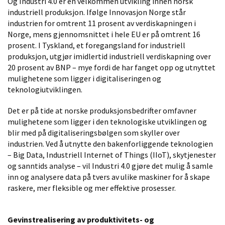
Og Industri 4.0 er en velkommen utvikling innen norsk
industriell produksjon. Ifølge
Innovasjon Norge
står
industrien for omtrent 11 prosent av verdiskapningen i
Norge, mens gjennomsnittet i hele EU er på omtrent 16
prosent. I Tyskland, et foregangsland for industriell
produksjon, utgjør imidlertid industriell verdiskapning over
20 prosent av BNP – mye fordi de har fanget opp og utnyttet
mulighetene som ligger i digitaliseringen og
teknologiutviklingen.
Det er på tide at norske produksjonsbedrifter omfavner
mulighetene som ligger i den teknologiske utviklingen og
blir med på digitaliseringsbølgen som skyller over
industrien. Ved å utnytte den bakenforliggende teknologien
– Big Data, Industriell Internet of Things (IIoT), skytjenester
og sanntids analyse – vil Industri 4.0 gjøre det mulig å samle
inn og analysere data på tvers av ulike maskiner for å skape
raskere, mer fleksible og mer effektive prosesser.
Gevinstrealisering av produktivitets- og