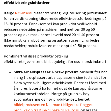
effektiviseringsinitiativer
Ifølge
McKinsey
utløser framsteg i digitalisering potensialet
for en verdiskapning tilsvarende effektivitetsforbedringer på
15-20 prosent. For eksempel kan prediktivt vedlikehold
redusere nedetiden på maskiner med mellom 30 og 50
prosent og øke maskinenes levetid med 20 til 40 prosent.
Ikke minst kan robotisering og automatisering forbedre
medarbeiderproduktiviteten med opptil 40-50 prosent.
Kombinert vil disse produktivitets- og
effektivitetsgevinstene bli betydelige for oss i norsk industri:
Sikre arbeidsplasser:
Norske produksjonsbedrifter har
i lang tid utplassert arbeidsplassene sine i utlandet for
å dra nytte av billigere arbeidskraft. Dette er i ferd med
å endres. Etter å ha funnet ut at de kan oppnå større
konkurransefordeler i Norge på grunn av høy
automatisering og høy produktivitet, hentet
bildelprodusenten Neuman tidligere utflagget
produksjon fra Kina tilbake til Raufoss
, og bragte