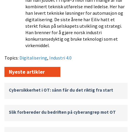
har han jobbet i Triple-S hvor han i mange år har
kombinert teknisk utførelse med ledelse. Her har
han levert tekniske løsninger for automasjon og
digitalisering. De siste årene har Eiliv hatt et
sterkt fokus på selskapets utvikling og strategi.
Han brenner for å gjøre norsk industri
konkurransedyktig og bruke teknologi som et
virkemiddel.
Topics:
Digitalisering
,
Industri 4.0
Nyeste artikler
Cybersikkerhet i OT: sånn får du det riktig fra start
Slik forbereder du bedriften på cyberangrep mot OT