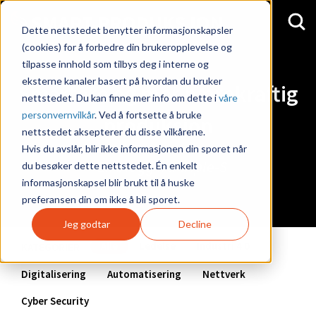
Dette nettstedet benytter informasjonskapsler
(cookies) for å forbedre din brukeropplevelse og
tilpasse innhold som tilbys deg i interne og
eksterne kanaler basert på hvordan du bruker
Smartere og mer bærekraftig
nettstedet. Du kan finne mer info om dette i
våre
personvernvilkår
. Ved å fortsette å bruke
produksjon
nettstedet aksepterer du disse vilkårene.
Hvis du avslår, blir ikke informasjonen din sporet når
- En blogg fra Triple-S
du besøker dette nettstedet. Én enkelt
informasjonskapsel blir brukt til å huske
preferansen din om ikke å bli sporet.
Jeg godtar
Decline
Alle
Ledelse
Industri 4 0
KATEGORIER
Digitalisering
Automatisering
Nettverk
Cyber Security