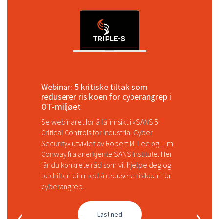
5 
v
I 
st
Webinar: 5 kritiske tiltak som
reduserer risikoen for cyberangrep i
OT-miljøet
Se webinaret for å få innsikt i «SANS 5
kle
Critical Controls for Industrial Cyber
or
Security» utviklet av Robert M. Lee og Tim
Conway fra anerkjente SANS Institute. Her
får du konkrete råd som vil hjelpe deg og
bedriften din med å redusere risikoen for
cyberangrep.
‹
›
Last ned